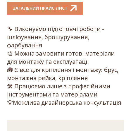
ЗАГАЛЬНИЙ ПРАЙС ЛИСТ
🔧 Виконуємо підготовчі роботи -
шліфування, брошурування,
фарбуван
ня
🎨 Можна замовити готові матеріали
для монтажу та експлуатац
ії
🧰 Є все для кріплення і монтажу: брус,
монтажна рейка, кріплен
ня
🛠 Працюємо лише з професійними
інструментами та матеріала
ми
💡Можлива дизайнерська консу
льтація