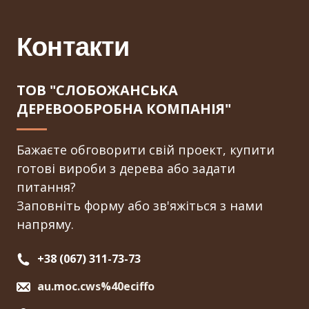
4. Безготівкова оплата на розрахунковий рахунок
компанії 5169330521964863 (ФОП МАЗУРЕНКО
Контакти
Р.П.)..
ТОВ "СЛОБОЖАНСЬКА
ДЕРЕВООБРОБНА КОМПАНІЯ"
Бажаєте обговорити свій проект, купити
готові вироби з дерева або задати
питання?
Заповніть форму або зв'яжіться з нами
напряму.
+38 (067) 311-73-73
au.moc.cws%40eciffo