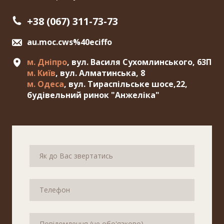
+38 (067) 311-73-73
au.moc.cws%40eciffo
м. Дніпро
, вул. Василя Сухомлинського, 63П
м. Київ
, вул. Алматинська, 8
м. Одеса
, вул. Тираспільське шосе,22,
будівельний ринок "Анжеліка"