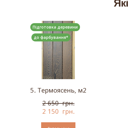
Як
Підготовка деревини
до фарбування*
5. Термоясень, м2
2 650  грн.
2 150  грн.