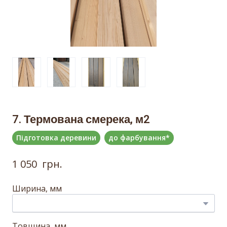
7. Термована смерека, м2
Підготовка деревини
до фарбування*
1 050  грн.
Ширина, мм
Товщина, мм