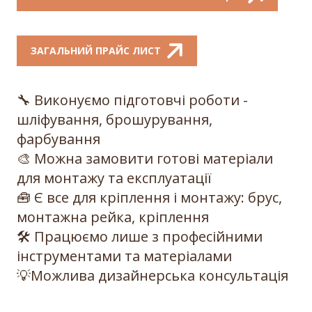
ЗАГАЛЬНИЙ ПРАЙС ЛИСТ
🔧 Виконуємо підготовчі роботи -
шліфування, брошурування,
фарбуван
ня
🎨 Можна замовити готові матеріали
для монтажу та експлуатац
ії
🧰 Є все для кріплення і монтажу: брус,
монтажна рейка, кріплен
ня
🛠 Працюємо лише з професійними
інструментами та матеріала
ми
💡Можлива дизайнерська консу
льтація